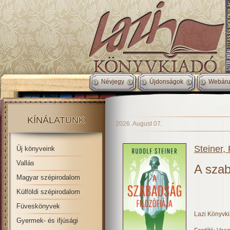
Névjegy
Újdonságok
Webáru
KÍNÁLATUNK
2026. August 07.
Steiner,
Új könyveink
Vallás
A szab
Magyar szépirodalom
Külföldi szépirodalom
Füveskönyvek
Lazi Könyvk
Gyermek- és ifjúsági