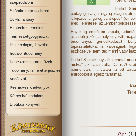
Fordító: Vesz
szépirodalom
Rudolf Stei
Szórakoztató irodalom
pedagógia atyja, egy új világnézeti 
kifejezés a görög „antropos” (embe
Sci-fi, fantasy
ered, jelentése: az „ember bölcsessé
Ezoterikus irodalom
Egy megismerésen alapuló, tudomány
Természetgyógyászat
ez a kifejezés, amely egyesíti mag
tudományos gondolkodását. Lén
Pszichológia, filozófia
tapasztalatokat is valóságnak fo
eszközeivel nem tud mérni vagy igazo
Irodalomtudomány
Rudolf Steiner egy alkalommal arra
Reneszánsz kori művek
múlva”, azt válaszolta: „Csak
A szab
benne van. Ha valaki az ott ábráz
Tudomány, ismeretterjesztés
antropozófia egész tartalmát.”
Vadászat
Kat
Kézműves kiadványok
Terj
Kétnyelvű irodalom
Erotikus könyvek
Ár:
3 