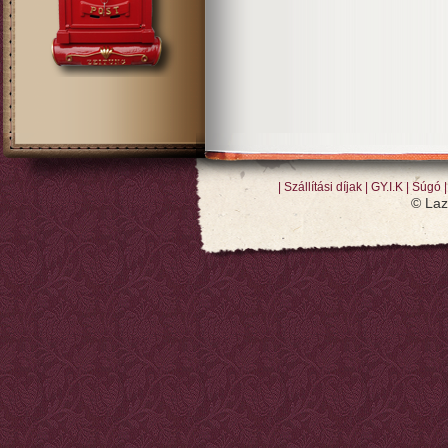
Szállítási díjak
GY.I.K
Súgó
© Laz