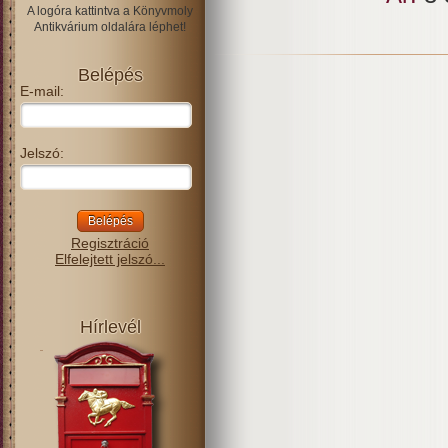
A logóra kattintva a Könyvmoly
Antikvárium oldalára léphet!
Belépés
E-mail:
Jelszó:
Regisztráció
Elfelejtett jelszó...
Hírlevél