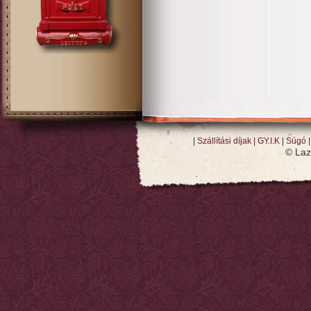
Szállítási díjak
GY.I.K
Súgó
© Laz