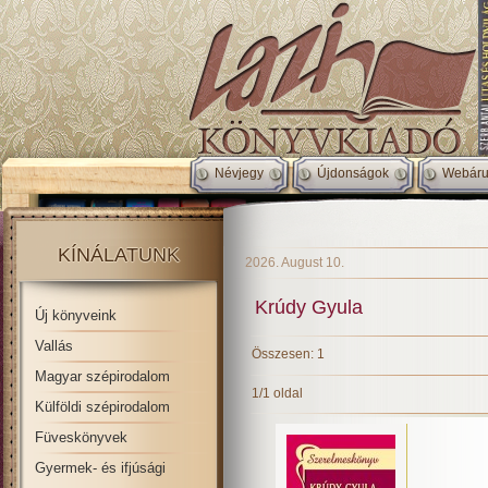
Névjegy
Újdonságok
Webáru
KÍNÁLATUNK
2026. August 10.
Krúdy Gyula
Új könyveink
Vallás
Összesen: 1
Magyar szépirodalom
1/1 oldal
Külföldi szépirodalom
Füveskönyvek
Gyermek- és ifjúsági