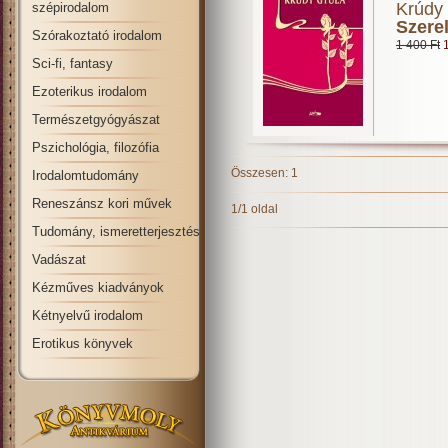
Krúdy
szépirodalom
Szere
Szórakoztató irodalom
1 400 Ft
Sci-fi, fantasy
Ezoterikus irodalom
Természetgyógyászat
Pszichológia, filozófia
Összesen: 1
Irodalomtudomány
Reneszánsz kori művek
1/1 oldal
Tudomány, ismeretterjesztés
Vadászat
Kézműves kiadványok
Kétnyelvű irodalom
Erotikus könyvek