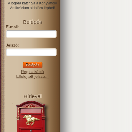
A logóra kattintva a Könyvmoly
Antikvárium oldalára léphet!
Belépés
E-mail:
Jelszó:
Regisztráció
Elfelejtett jelszó...
Hírlevél