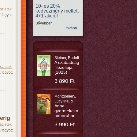
10- és 20%
szletek
kedvezmény mellett
lfogyott
4+1 akció!
Bővebben...
tovább...
Steiner, Rudolf
A szabadság
szletek
filozófiája
(2025)
lfogyott
3 890 Ft
Montgomery,
Lucy Maud
Anne
gyermekei a
háborúban
erig
3 990 Ft
szletek
lfogyott