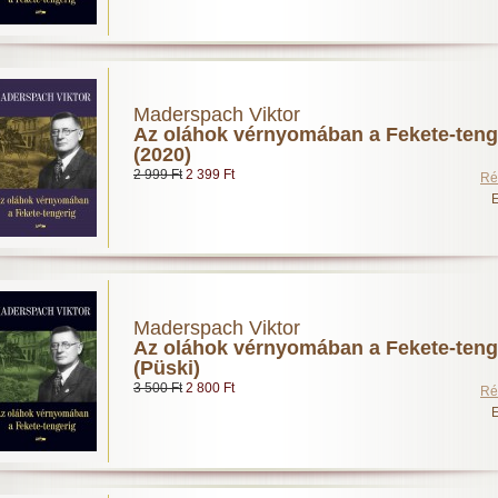
Maderspach Viktor
Az oláhok vérnyomában a Fekete-teng
(2020)
2 999 Ft
2 399 Ft
Ré
E
Maderspach Viktor
Az oláhok vérnyomában a Fekete-teng
(Püski)
3 500 Ft
2 800 Ft
Ré
E