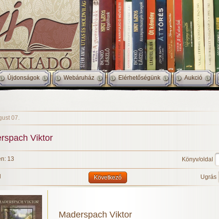
Újdonságok
Webáruház
Elérhetőségünk
Aukció
gust 07.
rspach Viktor
n: 13
Könyv/oldal
l
Ugrás
Következő
Maderspach Viktor