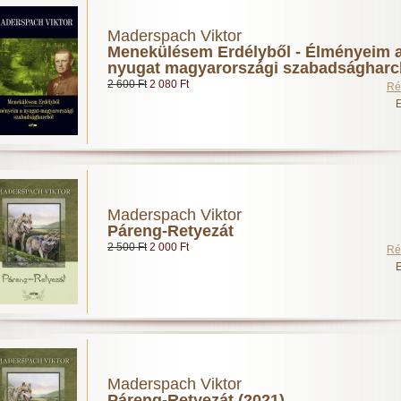
Maderspach Viktor
Menekülésem Erdélyből - Élményeim 
nyugat magyarországi szabadságharc
2 600 Ft
2 080 Ft
Ré
E
Maderspach Viktor
Páreng-Retyezát
2 500 Ft
2 000 Ft
Ré
E
Maderspach Viktor
Páreng-Retyezát (2021)