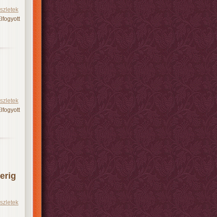
szletek
lfogyott
szletek
lfogyott
erig
szletek