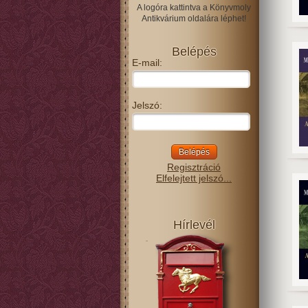
A logóra kattintva a Könyvmoly
Antikvárium oldalára léphet!
Belépés
E-mail:
Jelszó:
Regisztráció
Elfelejtett jelszó...
Hírlevél