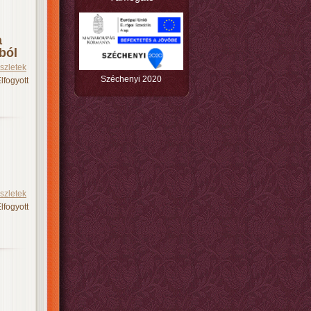
a
ból
szletek
Széchenyi 2020
lfogyott
szletek
lfogyott