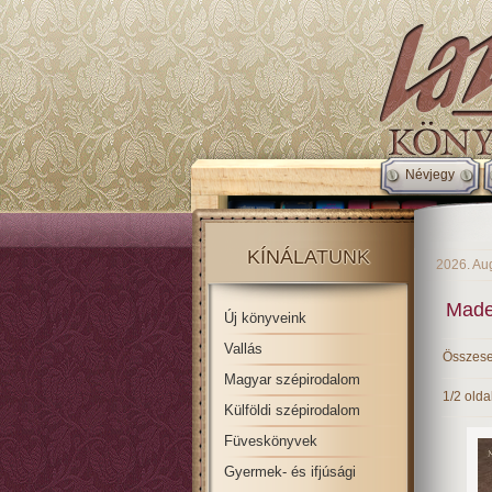
Névjegy
KÍNÁLATUNK
2026. Au
Made
Új könyveink
Vallás
Összese
Magyar szépirodalom
1/2 olda
Külföldi szépirodalom
Füveskönyvek
Gyermek- és ifjúsági