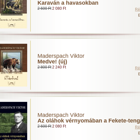
Karaván a havasokban
2 600 Ft
2 080 Ft
Ré
E
Maderspach Viktor
Medve! (új)
2 800 Ft
2 240 Ft
Ré
E
Maderspach Viktor
Az oláhok vérnyomában a Fekete-teng
2 600 Ft
2 080 Ft
Ré
E