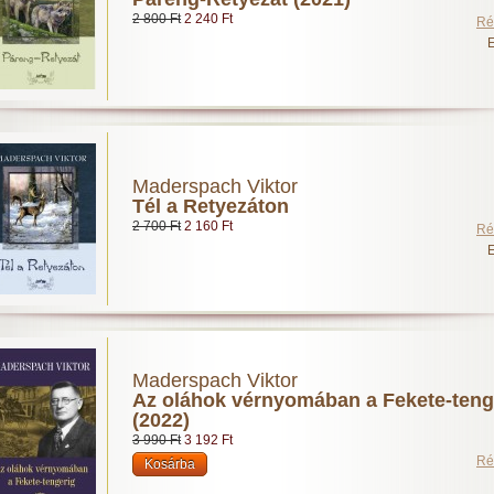
2 800 Ft
2 240 Ft
Ré
E
Maderspach Viktor
Tél a Retyezáton
2 700 Ft
2 160 Ft
Ré
E
Maderspach Viktor
Az oláhok vérnyomában a Fekete-teng
(2022)
3 990 Ft
3 192 Ft
Ré