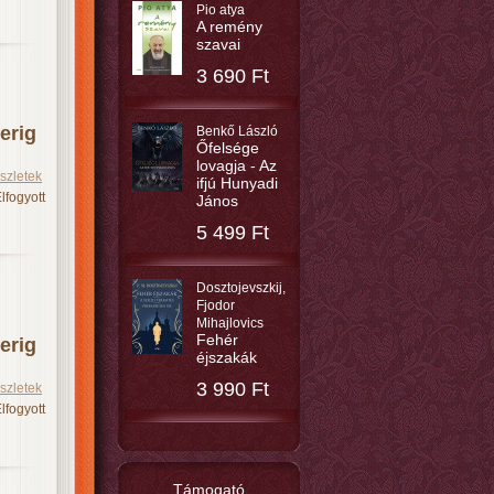
Pio atya
A remény
szavai
3 690 Ft
erig
Benkő László
Őfelsége
lovagja - Az
szletek
ifjú Hunyadi
lfogyott
János
5 499 Ft
Dosztojevszkij,
Fjodor
Mihajlovics
Fehér
erig
éjszakák
3 990 Ft
szletek
lfogyott
Támogató