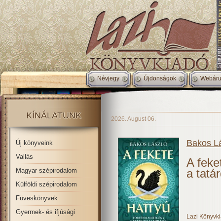
Névjegy
Újdonságok
Webáru
KÍNÁLATUNK
2026. August 06.
Bakos L
Új könyveink
Vallás
A feke
Magyar szépirodalom
a tatá
Külföldi szépirodalom
Füveskönyvek
Gyermek- és ifjúsági
Lazi Könyvk