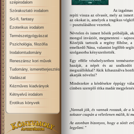
szépirodalom
Az izgalmas 
Szórakoztató irodalom
repíti vissza az olvasót, mely az isme
Sci-fi, fantasy
az okokat is, amelyek a tragikus végki
– pusztulásához vezettek.
Ezoterikus irodalom
Névtelen és ismert hősök próbálják, aká
Természetgyógyászat
mongol inváziót, megmenteni – sajnos
Közéjük tartozik a regény főhőse, a 
Pszichológia, filozófia
emelkedő Nána, valamint legfőbb segít
szolgasorba kényszerítették.
Irodalomtudomány
Egy efféle vészhelyzetben természet
Reneszánsz kori művek
hazáját, a népét és az uralkodót
Tudomány, ismeretterjesztés
megszállókkal? Akik kihasználva honfit
akarják növelni?
Vadászat
Mindezekre a kérdésekre éppúgy vála
Kézműves kiadványok
címben szereplő ritka madár megjelen
Kétnyelvű irodalom
Erotikus könyvek
Vannak jók, és vannak rosszak, de a 
„
sokszor csupán a véletlenen múlik, ki me
Az azonban bizonyos, hogy a sötét erők
legyőzni.”