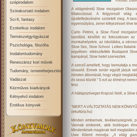
Fordító: Dáv
szépirodalom
A világméretű Slow mozgalom Olaszors
Szórakoztató irodalom
tiltakozással. A felgyorsult vilá
újrafelfedezésére született meg. A las
Sci-fi, fantasy
egyensúlyára, zenei kifejezéssel élve t
Ezoterikus irodalom
Carlo Petrini, a
Slow Food
mozgalom 
Természetgyógyászat
lassítást, később ez fokozatosan az 
munkahelyekre, az iskolákba, a városok
Pszichológia, filozófia
Slow Sex, Slow School. Lelkes fiatalo
jegyében: elkészítették Budapest Slo
Irodalomtudomány
kampányt, Slow hetet szerveztek.
Reneszánsz kori művek
A szerző amellett, hogy bemutatja a moz
olvasóit. Ennek során együtt járjuk v
Tudomány, ismeretterjesztés
minden állomását, hogy végül megtalál
Vadászat
és lassú között.”
S ezt az élményt nemc
tesz.
Kézműves kiadványok
A hátlapszöveget Krajcsó Nelli, a Slow b
Kétnyelvű irodalom
Erotikus könyvek
"MERT A VÁLTOZTATÁS NEM KÖNNYŰ
(ekultúra.hu)
Minden embernek, tevékenységnek, pi
Vannak emberek, akik boldogan élne
Mindenkinek magának kell megtalálni a
Uwe Kliemt mondja:
„A világ gaz