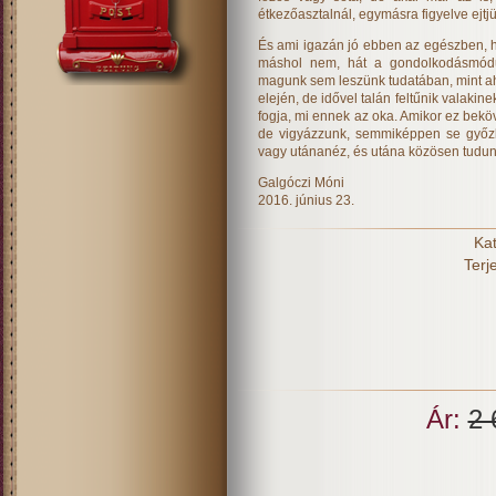
étkezőasztalnál, egymásra figyelve ejtj
És ami igazán jó ebben az egészben, ho
máshol nem, hát a gondolkodásmód
magunk sem leszünk tudatában, mint a
elején, de idővel talán feltűnik valakine
fogja, mi ennek az oka. Amikor ez bek
de vigyázzunk, semmiképpen se győzkö
vagy utánanéz, és utána közösen tud
Galgóczi Móni
2016. június 23.
Kat
Terj
Ár:
2 