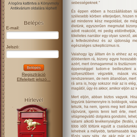
sebességeknek.”
A logóra kattintva a Könyvmoly
Antikvárium oldalára léphet!
És éppen ebben a hozzáállásban lá
szélesebb körben elterjedjen, hiszen
ad mindenre kész megoldást, de még c
Belépés
életünk, egyszerűen megmutat bizony
E-mail:
adott reakcióit, mi pedig eldönthetj
tökéletes narrátor egy olyan szerző, ak
a felfedezéshez és az újdonság m
egészséges szkepticizmus is.
Jelszó:
Valahogy így álltam én is ehhez az eg
döbbentem rá, bizony egyre hosszabb i
azért, mert önmagammal is tisztáznom 
éppenséggel tudom-e beilleszteni a
süllyesztőben végzeték, mások vi
Regisztráció
rendszeresen, de nem állandóan, mert a
Elfelejtett jelszó...
rá arra is, hogy sokszor már az is elég
magától, úgy és akkor, amikor eljön az i
Mert eljön, abban biztos vagyok. His
Hírlevél
legyünk bármennyire is boldogok, valam
tetszik, ha nem, igenis meg kell állnu
rájövünk, igenis tenni kell érte, me
világmegváltó dolgokra gondolni, lehe
valami alkotó tevékenységbe (festés, 
több időt töltünk együtt a családunk
lehetnek a mélyebb, tartalmasabb kap
főzés vagy séta, de akár már az is