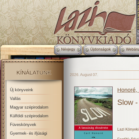
Névjegy
Újdonságok
Webáru
KÍNÁLATUNK
2026. August 07.
Honoré, 
Új könyveink
Vallás
Slow -
Magyar szépirodalom
Külföldi szépirodalom
Füveskönyvek
Lazi Könyvk
Gyermek- és ifjúsági