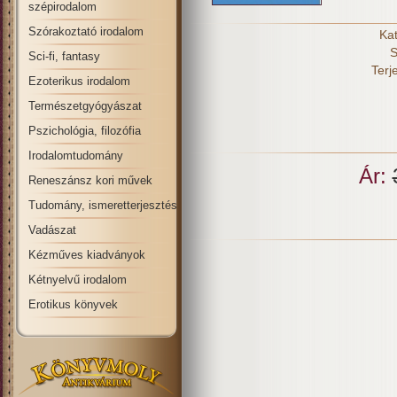
szépirodalom
Szórakoztató irodalom
Kat
S
Sci-fi, fantasy
Terj
Ezoterikus irodalom
Természetgyógyászat
Pszichológia, filozófia
Irodalomtudomány
Ár:
Reneszánsz kori művek
Tudomány, ismeretterjesztés
Vadászat
Kézműves kiadványok
Kétnyelvű irodalom
Erotikus könyvek