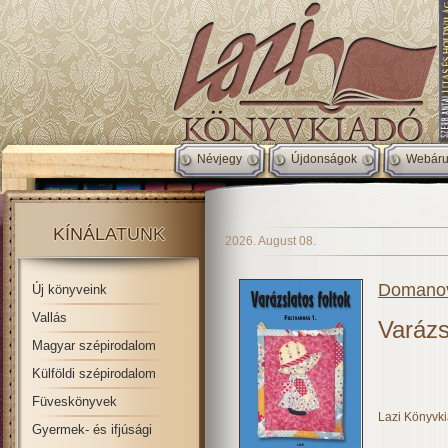
Névjegy
Újdonságok
Webáru
KÍNÁLATUNK
2026. August 08.
Domanov
Új könyveink
Vallás
Varázs
Magyar szépirodalom
Külföldi szépirodalom
Füveskönyvek
Lazi Könyvk
Gyermek- és ifjúsági