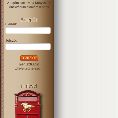
A logóra kattintva a Könyvmoly
Antikvárium oldalára léphet!
Belépés
E-mail:
Jelszó:
Regisztráció
Elfelejtett jelszó...
Hírlevél